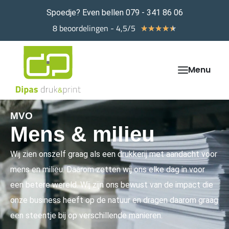
Spoedje? Even bellen 079 - 341 86 06
8 beoordelingen - 4,5/5
★
★
★
★
★
MVO
Mens & milieu
Wij zien onszelf graag als een drukkerij met aandacht voor
mens en milieu. Daarom zetten wij ons elke dag in voor
een betere wereld. Wij zijn ons bewust van de impact die
onze business heeft op de natuur en dragen daarom graag
een steentje bij op verschillende manieren.